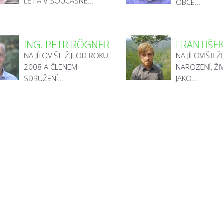
LET A V SOUČASNÉ...
OBCE...
ING. PETR RÖGNER
FRANTIŠE
NA JÍLOVIŠTI ŽIJI OD ROKU
NA JÍLOVIŠTI Ž
2008 A ČLENEM
NAROZENÍ, ŽI
SDRUŽENÍ...
JAKO...