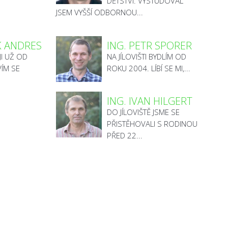
DĚTSTVÍ. VYSTUDOVAL
JSEM VYŠŠÍ ODBORNOU...
K ANDRES
ING. PETR SPORER
IJI UŽ OD
NA JÍLOVIŠTI BYDLÍM OD
VÍM SE
ROKU 2004. LÍBÍ SE MI,...
ING. IVAN HILGERT
DO JÍLOVIŠTĚ JSME SE
PŘISTĚHOVALI S RODINOU
PŘED 22...