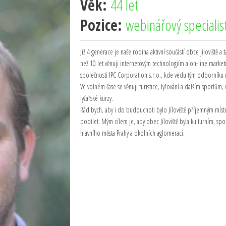
Věk:
44 let
Pozice:
webinářový specialis
Již 4 generace je naše rodina aktivní součástí obce jíloviště a
než 10 let věnuji internetovým technologiím a on-line mark
společnosti IPC Corporation s.r.o., kde vedu tým odborníku 
Ve volném čase se věnuji turistice, lyžování a dalším sportům, 
lyžařské kurzy.
Rád bych, aby i do budoucnoti bylo Jíloviště příjemným míste
podílet. Mým cílem je, aby obec Jíloviště byla kulturním, 
hlavního města Prahy a okolních aglomerací.