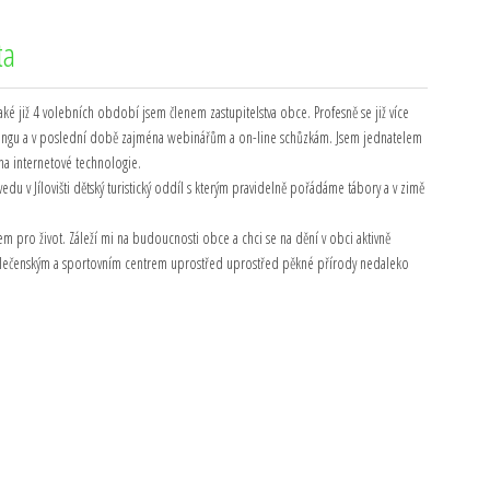
ta
 také již 4 volebních období jsem členem zastupitelstva obce. Profesně se již více
etingu a v poslední době zajména webinářům a on-line schůzkám. Jsem jednatelem
na internetové technologie.
vedu v Jílovišti dětský turistický oddíl s kterým pravidelně pořádáme tábory a v zimě
m pro život. Záleží mi na budoucnosti obce a chci se na dění v obci aktivně
společenským a sportovním centrem uprostřed uprostřed pěkné přírody nedaleko