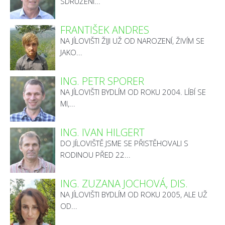
SDRUŽENÍ...
FRANTIŠEK ANDRES
NA JÍLOVIŠTI ŽIJI UŽ OD NAROZENÍ, ŽIVÍM SE
JAKO...
ING. PETR SPORER
NA JÍLOVIŠTI BYDLÍM OD ROKU 2004. LÍBÍ SE
MI,...
ING. IVAN HILGERT
DO JÍLOVIŠTĚ JSME SE PŘISTĚHOVALI S
RODINOU PŘED 22...
ING. ZUZANA JOCHOVÁ, DIS.
NA JÍLOVIŠTI BYDLÍM OD ROKU 2005, ALE UŽ
OD...