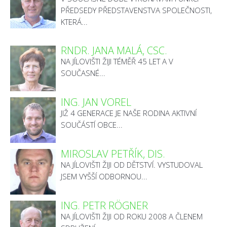
PŘEDSEDY PŘEDSTAVENSTVA SPOLEČNOSTI,
KTERÁ...
RNDR. JANA MALÁ, CSC.
NA JÍLOVIŠTI ŽIJI TÉMĚŘ 45 LET A V
SOUČASNÉ...
ING. JAN VOREL
JIŽ 4 GENERACE JE NAŠE RODINA AKTIVNÍ
SOUČÁSTÍ OBCE...
MIROSLAV PETŘÍK, DIS.
NA JÍLOVIŠTI ŽIJI OD DĚTSTVÍ. VYSTUDOVAL
JSEM VYŠŠÍ ODBORNOU...
ING. PETR RÖGNER
NA JÍLOVIŠTI ŽIJI OD ROKU 2008 A ČLENEM